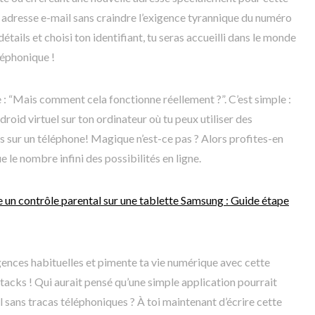
e adresse e-mail sans craindre l’exigence tyrannique du numéro
détails et choisi ton identifiant, tu seras accueilli dans le monde
léphonique !
: “Mais comment cela fonctionne réellement ?”. C’est simple :
oid virtuel sur ton ordinateur où tu peux utiliser des
s sur un téléphone! Magique n’est-ce pas ? Alors profites-en
 le nombre infini des possibilités en ligne.
un contrôle parental sur une tablette Samsung : Guide étape
gences habituelles et pimente ta vie numérique avec cette
acks ! Qui aurait pensé qu’une simple application pourrait
l sans tracas téléphoniques ? À toi maintenant d’écrire cette