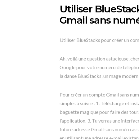
Utiliser BlueSta
Gmail sans numé
Utiliser BlueStacks pour créer un co
Ah, voilà une question astucieuse, ch
Google pour votre numéro de téléphone
la danse BlueStacks, un mage modernisé
Pour créer un compte Gmail sans numér
simples à suivre : 1. Télécharge et in
baguette magique pour faire des tours 
l’application. 3. Tu verras une interfac
future adresse Gmail sans numéro ass
en utilisant une adresse e-mail exista