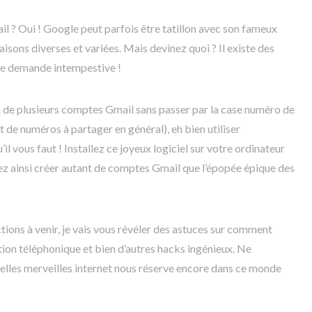
l ? Oui ! Google peut parfois être tatillon avec son fameux
isons diverses et variées. Mais devinez quoi ? Il existe des
te demande intempestive !
on de plusieurs comptes Gmail sans passer par la case numéro de
t de numéros à partager en général), eh bien utiliser
il vous faut ! Installez ce joyeux logiciel sur votre ordinateur
rez ainsi créer autant de comptes Gmail que l’épopée épique des
ctions à venir, je vais vous révéler des astuces sur comment
tion téléphonique et bien d’autres hacks ingénieux. Ne
uelles merveilles internet nous réserve encore dans ce monde