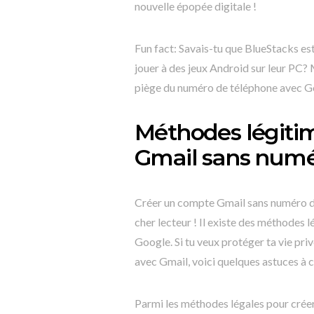
nouvelle épopée digitale !
Fun fact: Savais-tu que BlueStacks est 
jouer à des jeux Android sur leur PC? 
piège du numéro de téléphone avec G
Méthodes légiti
Gmail sans numé
Créer un compte Gmail sans numéro de 
cher lecteur ! Il existe des méthodes
Google. Si tu veux protéger ta vie pr
avec Gmail, voici quelques astuces à c
Parmi les méthodes légales pour créer