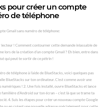
cks pour créer un compte
ro de téléphone
mpte Gmail sans numéro de téléphone:
er lecteur ! Comment contourner cette demande inlassable de
 lors de la création d’un compte Gmail ? Eh bien, entre dans
 qui peut te sortir de ce pétrin !
o de téléphone à l’aide de BlueStacks, voici quelques pas
stalle BlueStacks sur ton ordinateur. C’est comme avoir une
numériques ! 2. Une fois installé, ouvre BlueStacks et lance
e familière d’Android sur ton écran – c’est là que se trame ta
ocié. 4. Suis les étapes pour créer un nouveau compte Google
nte ou en créant une nouvelle adresse spécialement pour cette