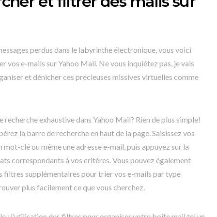
er et filtrer des mails sur
messages perdus dans le labyrinthe électronique, vous voici
trer vos e-mails sur Yahoo Mail. Ne vous inquiétez pas, je vais
organiser et dénicher ces précieuses missives virtuelles comme
 recherche exhaustive dans Yahoo Mail? Rien de plus simple!
érez la barre de recherche en haut de la page. Saisissez vos
n mot-clé ou même une adresse e-mail, puis appuyez sur la
tats correspondants à vos critères. Vous pouvez également
s filtres supplémentaires pour trier vos e-mails par type
etrouver plus facilement ce que vous cherchez.
 : l’utilisation des filtres pour organiser votre boîte mail tel un