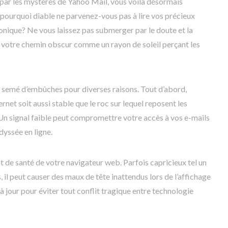
e) par les mystères de Yahoo Mail, vous voilà désormais
pourquoi diable ne parvenez-vous pas à lire vos précieux
nique? Ne vous laissez pas submerger par le doute et la
cir votre chemin obscur comme un rayon de soleil perçant les
oit semé d’embûches pour diverses raisons. Tout d’abord,
net soit aussi stable que le roc sur lequel reposent les
Un signal faible peut compromettre votre accès à vos e-mails
dyssée en ligne.
tat de santé de votre navigateur web. Parfois capricieux tel un
 il peut causer des maux de tête inattendus lors de l’affichage
à jour pour éviter tout conflit tragique entre technologie