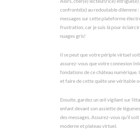
Alors, cher(e) lecteur(rice) intrigué(
confronté(e) au redoutable dilemme : 
messages sur cette plateforme électro
frustration, car je suis là pour éclair
nuages gris!
Il se peut que votre périple virtuel s
assurez-vous que votre connexion Inter
fondations de ce château numérique. 
et faire de cette quête une véritable o
Ensuite, gardez un œil vigilant sur l’é
enfant devant son assiette de légumes,
des messages. Assurez-vous qu’il soit 
moderne et plateau virtuel.