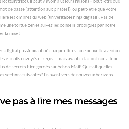
ecteur(trice), il peut y avoir plusieurs raisons – peut-être que
ot de passe (attention aux pirates!), ou peut-être que votre
ère les ombres du web (un véritable ninja digital!). Pas de
 une tortue zen et suivez les conseils prodigués par notre
er la mise!
rs digital passionnant où chaque clic est une nouvelle aventure.
t des e-mails envoyés et reçus… mais avant cela continuez donc
us de secrets bien gardés sur Yahoo Mail! Qui sait quelles
 les sections suivantes? En avant vers de nouveaux horizons
rive pas à lire mes messages