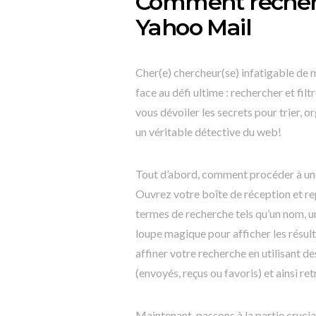
Comment recherch
Yahoo Mail
Cher(e) chercheur(se) infatigable de 
face au défi ultime : rechercher et fil
vous dévoiler les secrets pour trier, 
un véritable détective du web!
Tout d’abord, comment procéder à une
Ouvrez votre boîte de réception et rep
termes de recherche tels qu’un nom, u
loupe magique pour afficher les résul
affiner votre recherche en utilisant de
(envoyés, reçus ou favoris) et ainsi r
Maintenant, passons à la partie cruciale