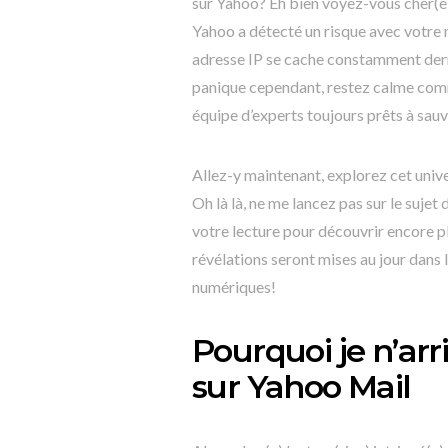
sur Yahoo? Eh bien voyez-vous cher(e) l
Yahoo a détecté un risque avec votre m
adresse IP se cache constamment derri
panique cependant, restez calme comme
équipe d’experts toujours prêts à sauv
Allez-y maintenant, explorez cet unive
Oh là là, ne me lancez pas sur le suje
votre lecture pour découvrir encore pl
révélations seront mises au jour dans
numériques!
Pourquoi je n’ar
sur Yahoo Mail