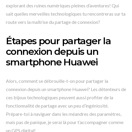
explorant des ruines numériques pleines d’aventures! Qui
sait quelles merveilles technologiques tu rencontreras sur ta
route vers la maîtrise du partage de connexion?
Étapes pour partager la
connexion depuis un
smartphone Huawei
Alors, comment se débrouille-t-on pour partager la
connexion depuis un smartphone Huawei? Les détenteurs de
ces bijoux technologiques peuvent aussi profiter de la
fonctionnalité de partage avec un peu d’ingéniosité.
Prépare-toi à naviguer dans les méandres des paramètres,
mais pas de panique, je serai là pour t’accompagner comme
un GPS digital!