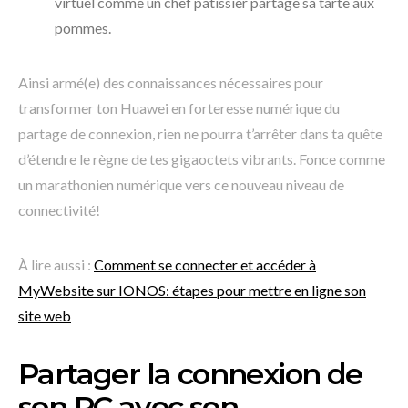
virtuel comme un chef pâtissier partage sa tarte aux
pommes.
Ainsi armé(e) des connaissances nécessaires pour
transformer ton Huawei en forteresse numérique du
partage de connexion, rien ne pourra t’arrêter dans ta quête
d’étendre le règne de tes gigaoctets vibrants. Fonce comme
un marathonien numérique vers ce nouveau niveau de
connectivité!
À lire aussi :
Comment se connecter et accéder à
MyWebsite sur IONOS: étapes pour mettre en ligne son
site web
Partager la connexion de
son PC avec son