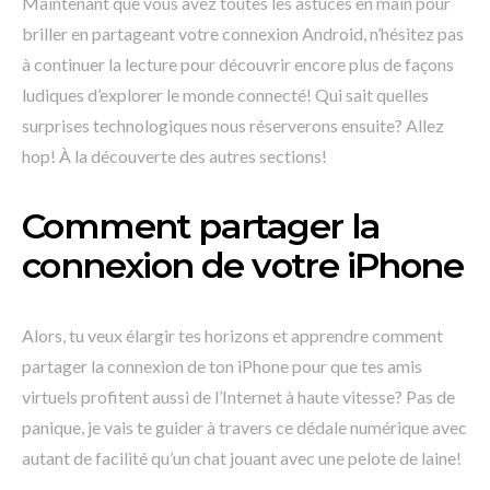
Maintenant que vous avez toutes les astuces en main pour
briller en partageant votre connexion Android, n’hésitez pas
à continuer la lecture pour découvrir encore plus de façons
ludiques d’explorer le monde connecté! Qui sait quelles
surprises technologiques nous réserverons ensuite? Allez
hop! À la découverte des autres sections!
Comment partager la
connexion de votre iPhone
Alors, tu veux élargir tes horizons et apprendre comment
partager la connexion de ton iPhone pour que tes amis
virtuels profitent aussi de l’Internet à haute vitesse? Pas de
panique, je vais te guider à travers ce dédale numérique avec
autant de facilité qu’un chat jouant avec une pelote de laine!