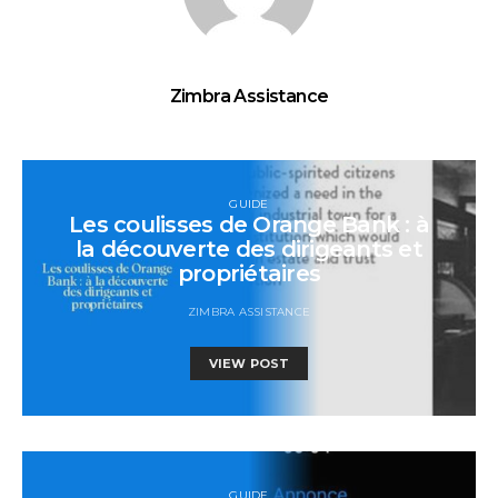
Zimbra Assistance
GUIDE
Les coulisses de Orange Bank : à
la découverte des dirigeants et
propriétaires
ZIMBRA ASSISTANCE
VIEW POST
GUIDE