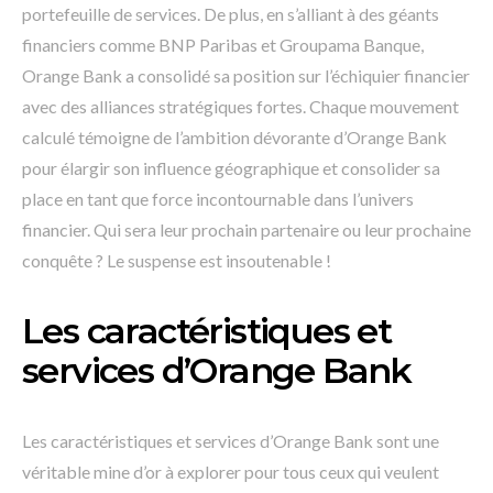
portefeuille de services. De plus, en s’alliant à des géants
financiers comme BNP Paribas et Groupama Banque,
Orange Bank a consolidé sa position sur l’échiquier financier
avec des alliances stratégiques fortes. Chaque mouvement
calculé témoigne de l’ambition dévorante d’Orange Bank
pour élargir son influence géographique et consolider sa
place en tant que force incontournable dans l’univers
financier. Qui sera leur prochain partenaire ou leur prochaine
conquête ? Le suspense est insoutenable !
Les caractéristiques et
services d’Orange Bank
Les caractéristiques et services d’Orange Bank sont une
véritable mine d’or à explorer pour tous ceux qui veulent