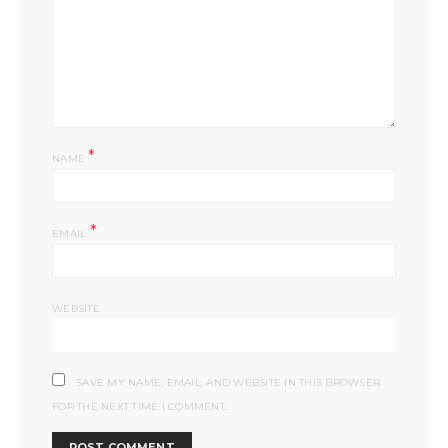
*
NAME
*
EMAIL
WEBSITE
SAVE MY NAME, EMAIL, AND WEBSITE IN THIS BROWSER
FOR THE NEXT TIME I COMMENT.