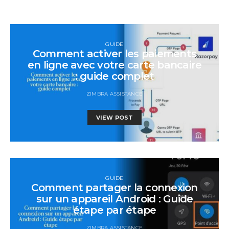
GUIDE
Comment activer les paiements
en ligne avec votre carte bancaire
: guide complet
ZIMBRA ASSISTANCE
VIEW POST
GUIDE
Comment partager la connexion
sur un appareil Android : Guide
étape par étape
ZIMBRA ASSISTANCE