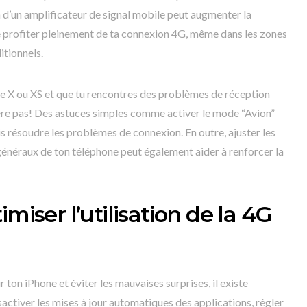
on d’un amplificateur de signal mobile peut augmenter la
e profiter pleinement de ta connexion 4G, même dans les zones
itionnels.
ne X ou XS et que tu rencontres des problèmes de réception
ère pas! Des astuces simples comme activer le mode “Avion”
s résoudre les problèmes de connexion. En outre, ajuster les
énéraux de ton téléphone peut également aider à renforcer la
miser l’utilisation de la 4G
r ton iPhone et éviter les mauvaises surprises, il existe
activer les mises à jour automatiques des applications, régler