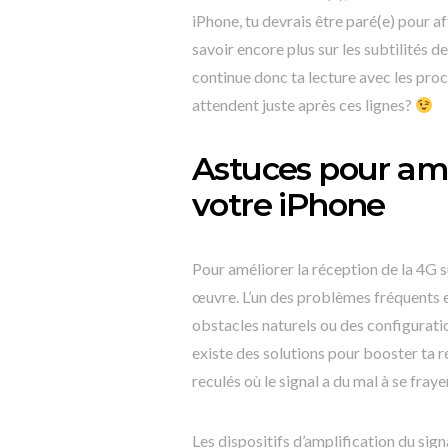
iPhone, tu devrais être paré(e) pour a
savoir encore plus sur les subtilités
continue donc ta lecture avec les proc
attendent juste après ces lignes?
Astuces pour amé
votre iPhone
Pour améliorer la réception de la 4G s
œuvre. L’un des problèmes fréquents e
obstacles naturels ou des configurati
existe des solutions pour booster ta r
reculés où le signal a du mal à se fray
Les dispositifs d’amplification du sig