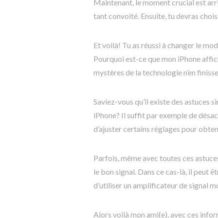
Maintenant, le moment crucial est arr
tant convoité. Ensuite, tu devras choi
Et voilà! Tu as réussi à changer le m
Pourquoi est-ce que mon iPhone affich
mystères de la technologie n’en finiss
Saviez-vous qu’il existe des astuces s
iPhone? Il suffit par exemple de désac
d’ajuster certains réglages pour obten
Parfois, même avec toutes ces astuces
le bon signal. Dans ce cas-là, il peut 
d’utiliser un amplificateur de signal m
Alors voilà mon ami(e), avec ces infor