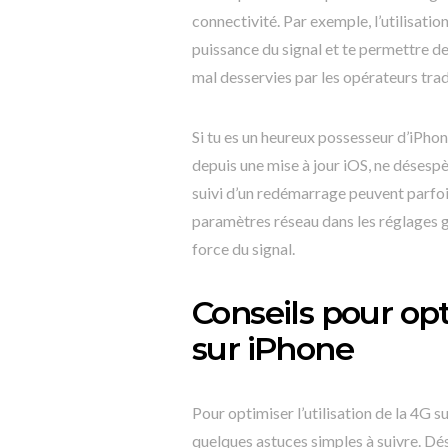
connectivité. Par exemple, l’utilisati
puissance du signal et te permettre d
mal desservies par les opérateurs trad
Si tu es un heureux possesseur d’iPho
depuis une mise à jour iOS, ne désesp
suivi d’un redémarrage peuvent parfoi
paramètres réseau dans les réglages g
force du signal.
Conseils pour opti
sur iPhone
Pour optimiser l’utilisation de la 4G su
quelques astuces simples à suivre. Dés