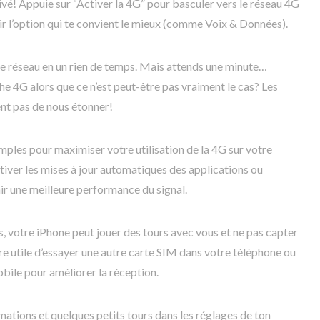
ivé! Appuie sur “Activer la 4G” pour basculer vers le réseau 4G
sir l’option qui te convient le mieux (comme Voix & Données).
ode réseau en un rien de temps. Mais attends une minute…
e 4G alors que ce n’est peut-être pas vraiment le cas? Les
ent pas de nous étonner!
imples pour maximiser votre utilisation de la 4G sur votre
tiver les mises à jour automatiques des applications ou
ir une meilleure performance du signal.
, votre iPhone peut jouer des tours avec vous et ne pas capter
être utile d’essayer une autre carte SIM dans votre téléphone ou
obile pour améliorer la réception.
mations et quelques petits tours dans les réglages de ton