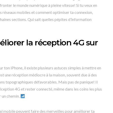
ffronter le monde numérique à pleine vitesse! Si tu veux en
 des réseaux mobiles et comment optimiser ta connexion,
haines sections. Qui sait quelles pépites d’information
liorer la réception 4G sur
ur ton iPhone, il existe plusieurs astuces simples à mettre en
st une réception médiocre à la maison, souvent due à des
ons topographiques défavorables. Mais pas de panique! Il
éception 4G et rester connecté, même dans les coins les plus
er un chemin.
nal mobile peuvent faire des merveilles pour améliorer ta