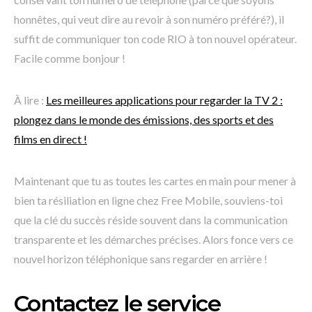
honnêtes, qui veut dire au revoir à son numéro préféré?), il
suffit de communiquer ton code RIO à ton nouvel opérateur.
Facile comme bonjour !
À lire :
Les meilleures applications pour regarder la TV 2 :
plongez dans le monde des émissions, des sports et des
films en direct !
Maintenant que tu as toutes les cartes en main pour mener à
bien ta résiliation en ligne chez Free Mobile, souviens-toi
que la clé du succès réside souvent dans la communication
transparente et les démarches précises. Alors fonce vers ce
nouvel horizon téléphonique sans regarder en arrière !
Contactez le service