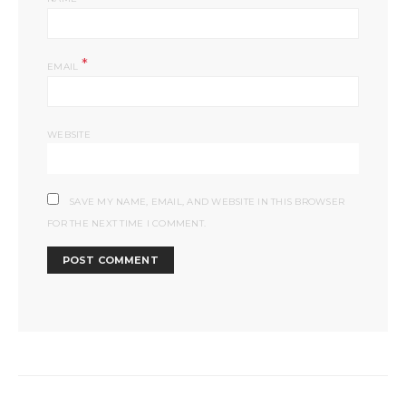
*
EMAIL
WEBSITE
SAVE MY NAME, EMAIL, AND WEBSITE IN THIS BROWSER
FOR THE NEXT TIME I COMMENT.