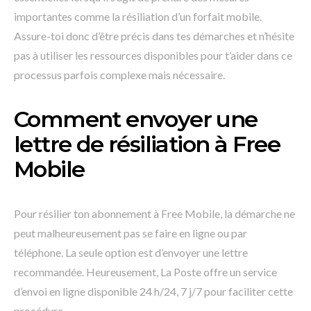
importantes comme la résiliation d’un forfait mobile.
Assure-toi donc d’être précis dans tes démarches et n’hésite
pas à utiliser les ressources disponibles pour t’aider dans ce
processus parfois complexe mais nécessaire.
Comment envoyer une
lettre de résiliation à Free
Mobile
Pour résilier ton abonnement à Free Mobile, la démarche ne
peut malheureusement pas se faire en ligne ou par
téléphone. La seule option est d’envoyer une lettre
recommandée. Heureusement, La Poste offre un service
d’envoi en ligne disponible 24 h/24, 7 j/7 pour faciliter cette
procédure.