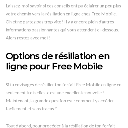
Laissez-moi savoir si ces conseils ont pu éclairer un peu plus
votre chemin vers la résiliation en ligne chez Free Mobile.
Oh et ne partez pas trop vite ! Il y a encore plein d’autres
informations passionnantes qui vous attendent ci-dessous.
Alors restez avec moi !
Options de résiliation en
ligne pour Free Mobile
Si tu envisages de résilier ton forfait Free Mobile en ligne en
seulement trois clics, c’est une excellente nouvelle !
Maintenant, la grande question est : comment y accéder
facilement et sans tracas ?
Tout d’abord, pour procéder à la résiliation de ton forfait