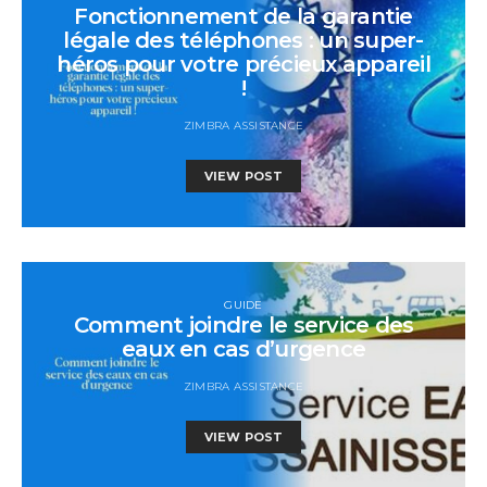
Fonctionnement de la garantie
légale des téléphones : un super-
héros pour votre précieux appareil
!
ZIMBRA ASSISTANCE
VIEW POST
GUIDE
Comment joindre le service des
eaux en cas d’urgence
ZIMBRA ASSISTANCE
VIEW POST