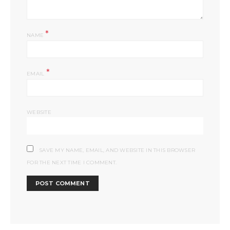
*
NAME
*
EMAIL
WEBSITE
SAVE MY NAME, EMAIL, AND WEBSITE IN THIS BROWSER
FOR THE NEXT TIME I COMMENT.