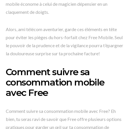
mobile économe à celui de magicien dépensier en un
claquement de doigts.
Alors, ami télécom aventurier, garde ces éléments en tête
pour éviter les pièges du hors-forfait chez Free Mobile. Seul
le pouvoir de la prudence et de la vigilance pourra t’épargner
la douloureuse surprise sur ta prochaine facture!
Comment suivre sa
consommation mobile
avec Free
Comment suivre sa consommation mobile avec Free? Eh
bien, tu seras ravi de savoir que Free offre plusieurs options
pratiques pour garder un œil sur ta consommation de