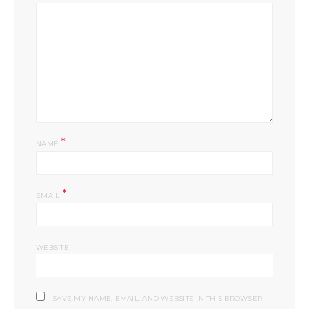
*
NAME
*
EMAIL
WEBSITE
SAVE MY NAME, EMAIL, AND WEBSITE IN THIS BROWSER