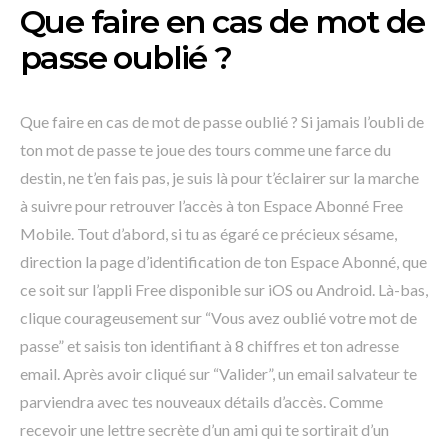
Que faire en cas de mot de
passe oublié ?
Que faire en cas de mot de passe oublié ? Si jamais l’oubli de
ton mot de passe te joue des tours comme une farce du
destin, ne t’en fais pas, je suis là pour t’éclairer sur la marche
à suivre pour retrouver l’accès à ton Espace Abonné Free
Mobile. Tout d’abord, si tu as égaré ce précieux sésame,
direction la page d’identification de ton Espace Abonné, que
ce soit sur l’appli Free disponible sur iOS ou Android. Là-bas,
clique courageusement sur “Vous avez oublié votre mot de
passe” et saisis ton identifiant à 8 chiffres et ton adresse
email. Après avoir cliqué sur “Valider”, un email salvateur te
parviendra avec tes nouveaux détails d’accès. Comme
recevoir une lettre secrète d’un ami qui te sortirait d’un