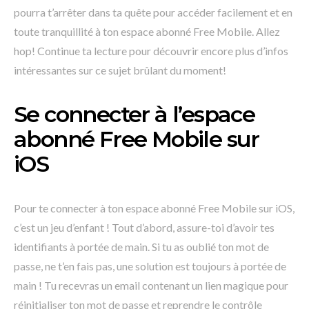
pourra t’arrêter dans ta quête pour accéder facilement et en
toute tranquillité à ton espace abonné Free Mobile. Allez
hop! Continue ta lecture pour découvrir encore plus d’infos
intéressantes sur ce sujet brûlant du moment!
Se connecter à l’espace
abonné Free Mobile sur
iOS
Pour te connecter à ton espace abonné Free Mobile sur iOS,
c’est un jeu d’enfant ! Tout d’abord, assure-toi d’avoir tes
identifiants à portée de main. Si tu as oublié ton mot de
passe, ne t’en fais pas, une solution est toujours à portée de
main ! Tu recevras un email contenant un lien magique pour
réinitialiser ton mot de passe et reprendre le contrôle