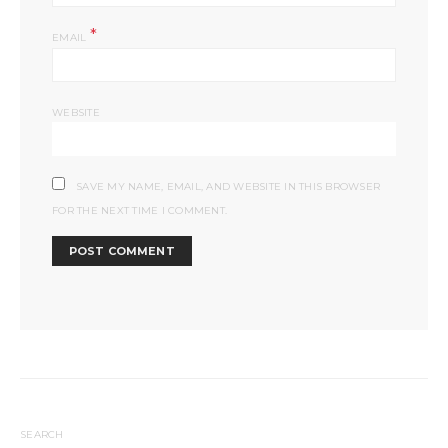
*
EMAIL
WEBSITE
SAVE MY NAME, EMAIL, AND WEBSITE IN THIS BROWSER
FOR THE NEXT TIME I COMMENT.
SEARCH