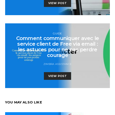
VIEW POST
GUIDE
Comment communiquer avec le
service client de Free via email :
les astuces pour ne pas perdre
courage
ZIMBRA ASSISTANCE
VIEW POST
YOU MAY ALSO LIKE