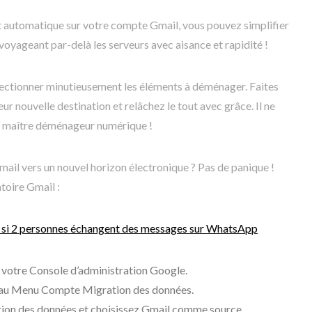
rt automatique sur votre compte Gmail, vous pouvez simplifier
voyageant par-delà les serveurs avec aisance et rapidité !
sélectionner minutieusement les éléments à déménager. Faites
eur nouvelle destination et relâchez le tout avec grâce. Il ne
de maître déménageur numérique !
mail vers un nouvel horizon électronique ? Pas de panique !
toire Gmail :
 si 2 personnes échangent des messages sur WhatsApp
votre Console d’administration Google.
’au Menu Compte Migration des données.
ation des données et choisissez Gmail comme source.