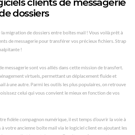
ogiciels clients de messagerie
 de dossiers
a migration de dossiers entre boîtes mail ! Vous voilà prêt à
ients de messagerie pour transférer vos précieux fichiers. Strap
palpitante !
de messagerie sont vos alliés dans cette mission de transfert.
énagement virtuels, permettant un déplacement fluide et
l à une autre. Parmi les outils les plus populaires, on retrouve
isissez celui qui vous convient le mieux en fonction de vos
tre fidèle compagnon numérique, il est temps d’ouvrir la voie à
 votre ancienne boîte mail via le logiciel client en ajoutant les