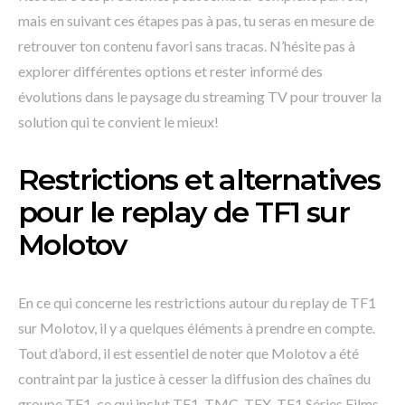
mais en suivant ces étapes pas à pas, tu seras en mesure de
retrouver ton contenu favori sans tracas. N’hésite pas à
explorer différentes options et rester informé des
évolutions dans le paysage du streaming TV pour trouver la
solution qui te convient le mieux!
Restrictions et alternatives
pour le replay de TF1 sur
Molotov
En ce qui concerne les restrictions autour du replay de TF1
sur Molotov, il y a quelques éléments à prendre en compte.
Tout d’abord, il est essentiel de noter que Molotov a été
contraint par la justice à cesser la diffusion des chaînes du
groupe TF1, ce qui inclut TF1, TMC, TFX, TF1 Séries Films