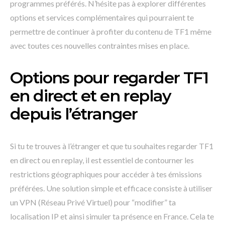
programmes préférés. N’hésite pas à explorer différentes
options et services complémentaires qui pourraient te
permettre de continuer à profiter du contenu de TF1 même
avec toutes ces nouvelles contraintes mises en place.
Options pour regarder TF1
en direct et en replay
depuis l’étranger
Si tu te trouves à l’étranger et que tu souhaites regarder TF1
en direct ou en replay, il est essentiel de contourner les
restrictions géographiques pour accéder à tes émissions
préférées. Une solution simple et efficace consiste à utiliser
un VPN (Réseau Privé Virtuel) pour “modifier” ta
localisation IP et ainsi simuler ta présence en France. Cela te