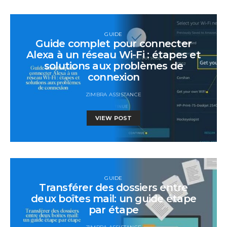
GUIDE
Guide complet pour connecter
Alexa à un réseau Wi-Fi : étapes et
solutions aux problèmes de
connexion
ZIMBRA ASSISTANCE
VIEW POST
GUIDE
Transférer des dossiers entre
deux boîtes mail: un guide étape
par étape