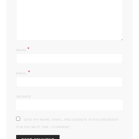
*
NAME
*
EMAIL
WEBSITE
SAVE MY NAME, EMAIL, AND WEBSITE IN THIS BROWSER
FOR THE NEXT TIME I COMMENT.