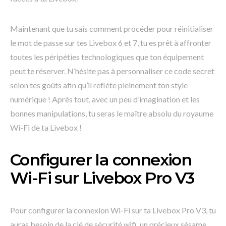
Maintenant que tu sais comment procéder pour réinitialiser
le mot de passe sur tes Livebox 6 et 7, tu es prêt à affronter
toutes les péripéties technologiques que ton équipement
peut te réserver. N’hésite pas à personnaliser ce code secret
selon tes goûts afin qu’il reflète pleinement ton style
numérique ! Après tout, avec un peu d’imagination et les
bonnes manipulations, tu seras le maître absolu du royaume
Wi-Fi de ta Livebox !
Configurer la connexion
Wi-Fi sur Livebox Pro V3
Pour configurer la connexion Wi-Fi sur ta Livebox Pro V3, tu
auras besoin de la clé de sécurité wifi, un précieux sésame