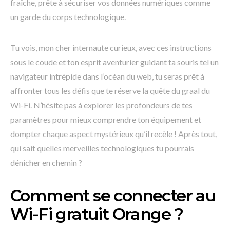
fraîche, prête à sécuriser vos données numériques comme
un garde du corps technologique.
Tu vois, mon cher internaute curieux, avec ces instructions
sous le coude et ton esprit aventurier guidant ta souris tel un
navigateur intrépide dans l’océan du web, tu seras prêt à
affronter tous les défis que te réserve la quête du graal du
Wi-Fi. N’hésite pas à explorer les profondeurs de tes
paramètres pour mieux comprendre ton équipement et
dompter chaque aspect mystérieux qu’il recèle ! Après tout,
qui sait quelles merveilles technologiques tu pourrais
dénicher en chemin ?
Comment se connecter au
Wi-Fi gratuit Orange ?