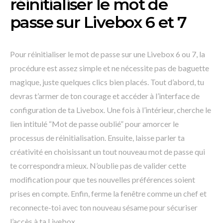
réinitialiser le mot de
passe sur Livebox 6 et 7
Pour réinitialiser le mot de passe sur une Livebox 6 ou 7, la
procédure est assez simple et ne nécessite pas de baguette
magique, juste quelques clics bien placés. Tout d’abord, tu
devras t’armer de ton courage et accéder à l’interface de
configuration de ta Livebox. Une fois à l’intérieur, cherche le
lien intitulé “Mot de passe oublié” pour amorcer le
processus de réinitialisation. Ensuite, laisse parler ta
créativité en choisissant un tout nouveau mot de passe qui
te correspondra mieux. N’oublie pas de valider cette
modification pour que tes nouvelles préférences soient
prises en compte. Enfin, ferme la fenêtre comme un chef et
reconnecte-toi avec ton nouveau sésame pour sécuriser
l’accès à ta Livebox.