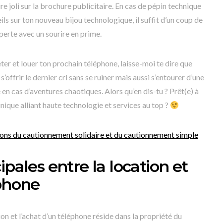
aire joli sur la brochure publicitaire. En cas de pépin technique
s sur ton nouveau bijou technologique, il suffit d’un coup de
xperte avec un sourire en prime.
eter et louer ton prochain téléphone, laisse-moi te dire que
s’offrir le dernier cri sans se ruiner mais aussi s’entourer d’une
en cas d’aventures chaotiques. Alors qu’en dis-tu ? Prêt(e) à
unique alliant haute technologie et services au top ?
ons du cautionnement solidaire et du cautionnement simple
ipales entre la location et
éphone
ion et l’achat d’un téléphone réside dans la propriété du