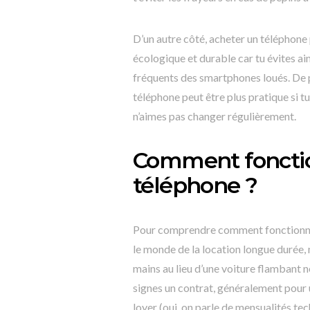
D’un autre côté, acheter un téléphone p
écologique et durable car tu évites ai
fréquents des smartphones loués. De p
téléphone peut être plus pratique si t
n’aimes pas changer régulièrement.
Comment fonctio
téléphone ?
Pour comprendre comment fonctionne l
le monde de la location longue durée, 
mains au lieu d’une voiture flambant n
signes un contrat, généralement pour
loyer (oui, on parle de mensualités tech