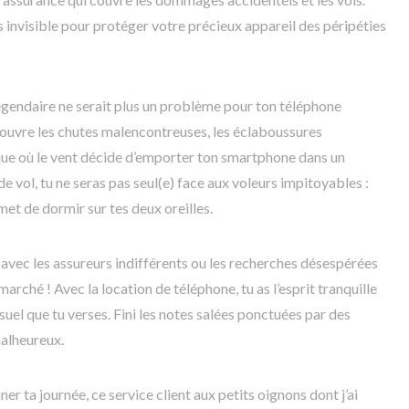
 invisible pour protéger votre précieux appareil des péripéties
gendaire ne serait plus un problème pour ton téléphone
 couvre les chutes malencontreuses, les éclaboussures
e où le vent décide d’emporter ton smartphone dans un
de vol, tu ne seras pas seul(e) face aux voleurs impitoyables :
met de dormir sur tes deux oreilles.
 avec les assureurs indifférents ou les recherches désespérées
marché ! Avec la location de téléphone, tu as l’esprit tranquille
suel que tu verses. Fini les notes salées ponctuées par des
malheureux.
ner ta journée, ce service client aux petits oignons dont j’ai