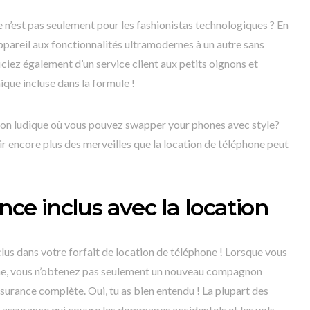
n’est pas seulement pour les fashionistas technologiques ? En
appareil aux fonctionnalités ultramodernes à un autre sans
iez également d’un service client aux petits oignons et
ique incluse dans la formule !
tion ludique où vous pouvez swapper your phones avec style?
r encore plus des merveilles que la location de téléphone peut
ance inclus avec la location
nclus dans votre forfait de location de téléphone ! Lorsque vous
one, vous n’obtenez pas seulement un nouveau compagnon
urance complète. Oui, tu as bien entendu ! La plupart des
assurance qui couvre les dommages accidentels et les vols.