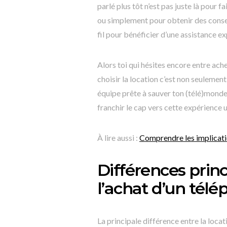
parlé plus tôt n’est pas juste là pour f
ou simplement pour obtenir des conseil
fil pour bénéficier d’une assistance e
Alors toi qui hésites encore entre ach
choisir la location c’est non seulement 
équipe prête à sauver ton (télé)monde 
franchir le cap vers cette expérience 
À lire aussi :
Comprendre les implicati
Différences princ
l’achat d’un tél
La principale différence entre la locat