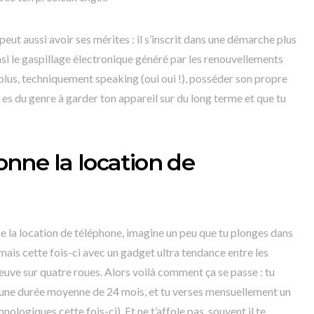
eut aussi avoir ses mérites : il s’inscrit dans une démarche plus
nsi le gaspillage électronique généré par les renouvellements
lus, techniquement speaking (oui oui !), posséder son propre
u es du genre à garder ton appareil sur du long terme et que tu
nne la location de
a location de téléphone, imagine un peu que tu plonges dans
mais cette fois-ci avec un gadget ultra tendance entre les
euve sur quatre roues. Alors voilà comment ça se passe : tu
 une durée moyenne de 24 mois, et tu verses mensuellement un
nologiques cette fois-ci). Et ne t’affole pas, souvent il te