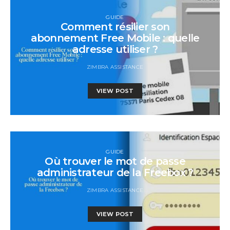
GUIDE
Comment résilier son
abonnement Free Mobile : quelle
adresse utiliser ?
ZIMBRA ASSISTANCE
VIEW POST
GUIDE
Où trouver le mot de passe
administrateur de la Freebox ?
ZIMBRA ASSISTANCE
VIEW POST