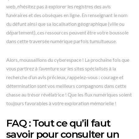
web, n’hésitez pas à explorer les registres des avis
funéraires et des obsèques en ligne. En renseignant le nom
du défunt ainsi que sa localisation géographique (ville ou
département), ces ressources peuvent être votre boussole
dans cette traversée numérique parfois tumultueuse.
Alors, moussaillons du cyberespace ! La prochaine fois que
vous partirez à l’aventure sur les sites spécialisés à la
recherche d’un avis précieux, rappelez-vous : courage et
détermination sont vos meilleurs compagnons dans cette
chasse au trésor révélatrice ! Que les flux numériques soient
toujours favorables à votre exploration mémorielle !
FAQ : Tout ce qu’il faut
savoir pour consulter un