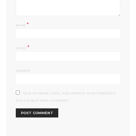
*
NAME
*
EMAIL
WEBSITE
SAVE MY NAME, EMAIL, AND WEBSITE IN THIS BROWSER
FOR THE NEXT TIME I COMMENT.