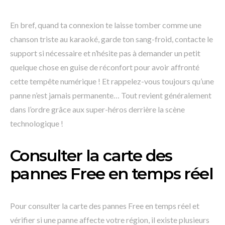
En bref, quand ta connexion te laisse tomber comme une
chanson triste au karaoké, garde ton sang-froid, contacte le
support si nécessaire et n’hésite pas à demander un petit
quelque chose en guise de réconfort pour avoir affronté
cette tempête numérique ! Et rappelez-vous toujours qu’une
panne n’est jamais permanente… Tout revient généralement
dans l’ordre grâce aux super-héros derrière la scène
technologique !
Consulter la carte des
pannes Free en temps réel
Pour consulter la carte des pannes Free en temps réel et
vérifier si une panne affecte votre région, il existe plusieurs