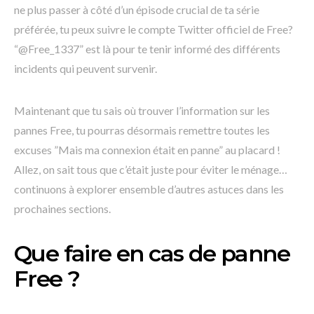
ne plus passer à côté d’un épisode crucial de ta série
préférée, tu peux suivre le compte Twitter officiel de Free?
“@Free_1337” est là pour te tenir informé des différents
incidents qui peuvent survenir.
Maintenant que tu sais où trouver l’information sur les
pannes Free, tu pourras désormais remettre toutes les
excuses ”Mais ma connexion était en panne” au placard !
Allez, on sait tous que c’était juste pour éviter le ménage…
continuons à explorer ensemble d’autres astuces dans les
prochaines sections.
Que faire en cas de panne
Free ?