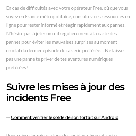
En cas de difficultés avec votre opérateur Free, où que vous
soyez en France métropolitaine, consultez ces ressources en
ligne pour rester informé et réagir rapidement aux pannes.
N’hésite pas à jeter un œil régulièrement à la carte des
pannes pour éviter les mauvaises surprises au moment
crucial du dernier épisode de ta série préférée… Ne laisse
pas une panne te priver de tes aventures numériques
préférées !
Suivre les mises à jour des
incidents Free
—
Comment vérifier le solde de son forfait sur Android
Pour suivre les mises à jour des incidents Free et rester