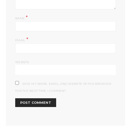
*
NAME
*
EMAIL
WEBSITE
SAVE MY NAME, EMAIL, AND WEBSITE IN THIS BROWSER
FOR THE NEXT TIME I COMMENT.