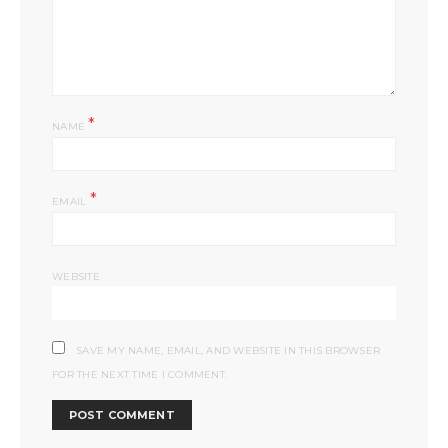
*
NAME
*
EMAIL
WEBSITE
SAVE MY NAME, EMAIL, AND WEBSITE IN THIS BROWSER
FOR THE NEXT TIME I COMMENT.