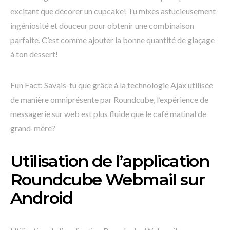
excitant que décorer un cupcake! Tu mixes astucieusement
ingéniosité et douceur pour obtenir une combinaison
parfaite. C’est comme ajouter la bonne quantité de glaçage
à ton dessert!
Fun Fact: Savais-tu que grâce à la technologie Ajax utilisée
de manière omniprésente par Roundcube, l’expérience de
messagerie sur web est plus fluide que le café matinal de
grand-mère?
Utilisation de l’application
Roundcube Webmail sur
Android