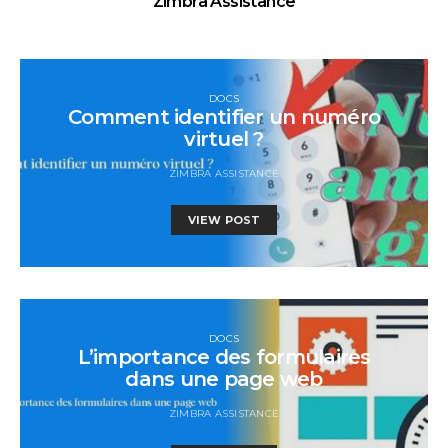
Zimbra Assistance
DOCS
Comment identifier un numéro
virtuel ?
ZIMBRA ASSISTANCE
VIEW POST
DOCS
L’importance des formulaires
dans une page web
ZIMBRA ASSISTANCE