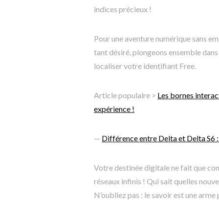
indices précieux !
Pour une aventure numérique sans emb
tant désiré, plongeons ensemble dans c
localiser votre identifiant Free.
Article populaire >
Les bornes interact
expérience !
—
Différence entre Delta et Delta S6 :
Votre destinée digitale ne fait que c
réseaux infinis ! Qui sait quelles nou
N’oubliez pas : le savoir est une arme 