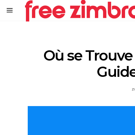
Où se Trouve l
Guid
Z