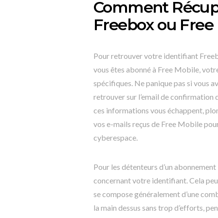
Comment Récupér
Freebox ou Free
Pour retrouver votre identifiant Freeb
vous êtes abonné à Free Mobile, votre 
spécifiques. Ne panique pas si vous a
retrouver sur l’email de confirmation 
ces informations vous échappent, plo
vos e-mails reçus de Free Mobile pour
cyberespace.
Pour les détenteurs d’un abonnement 
concernant votre identifiant. Cela peu
se compose généralement d’une combi
la main dessus sans trop d’efforts, pen