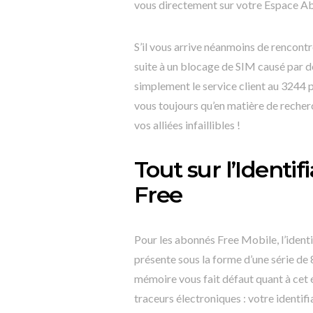
vous directement sur votre Espace Ab
S’il vous arrive néanmoins de rencont
suite à un blocage de SIM causé par 
simplement le service client au 3244
vous toujours qu’en matière de recherc
vos alliées infaillibles !
Tout sur l’Identi
Free
Pour les abonnés Free Mobile, l’identi
présente sous la forme d’une série de 
mémoire vous fait défaut quant à cet 
traceurs électroniques : votre identif