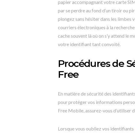
papier accompagnant votre carte SIM lo
par se perdre au fond d’un tiroir ou pi
plongez sans hésiter dans les limbes v
courriers électroniques à la recherche
cache souvent là où on s’y attend le 
votre identifiant tant convoité.
Procédures de Sé
Free
En matière de sécurité des identifiants
pour protéger vos informations person
Free Mobile, assurez-vous d’utiliser d
Lorsque vous oubliez vos identifiant