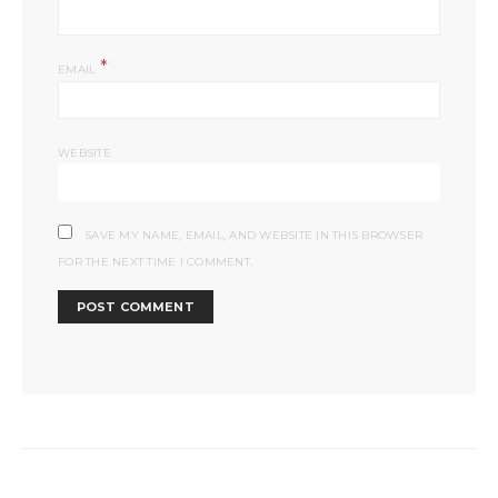
*
EMAIL
WEBSITE
SAVE MY NAME, EMAIL, AND WEBSITE IN THIS BROWSER
FOR THE NEXT TIME I COMMENT.