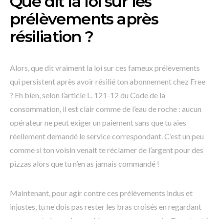
Que dit la loi sur les
prélèvements après
résiliation ?
Alors, que dit vraiment la loi sur ces fameux prélèvements
qui persistent après avoir résilié ton abonnement chez Free
? Eh bien, selon l’article L. 121-12 du Code de la
consommation, il est clair comme de l’eau de roche : aucun
opérateur ne peut exiger un paiement sans que tu aies
réellement demandé le service correspondant. C’est un peu
comme si ton voisin venait te réclamer de l’argent pour des
pizzas alors que tu n’en as jamais commandé !
Maintenant, pour agir contre ces prélèvements indus et
injustes, tu ne dois pas rester les bras croisés en regardant