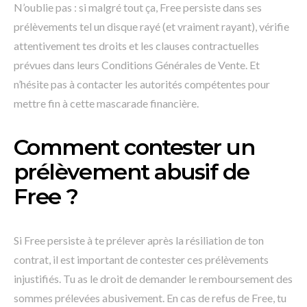
N’oublie pas : si malgré tout ça, Free persiste dans ses
prélèvements tel un disque rayé (et vraiment rayant), vérifie
attentivement tes droits et les clauses contractuelles
prévues dans leurs Conditions Générales de Vente. Et
n’hésite pas à contacter les autorités compétentes pour
mettre fin à cette mascarade financière.
Comment contester un
prélèvement abusif de
Free ?
Si Free persiste à te prélever après la résiliation de ton
contrat, il est important de contester ces prélèvements
injustifiés. Tu as le droit de demander le remboursement des
sommes prélevées abusivement. En cas de refus de Free, tu