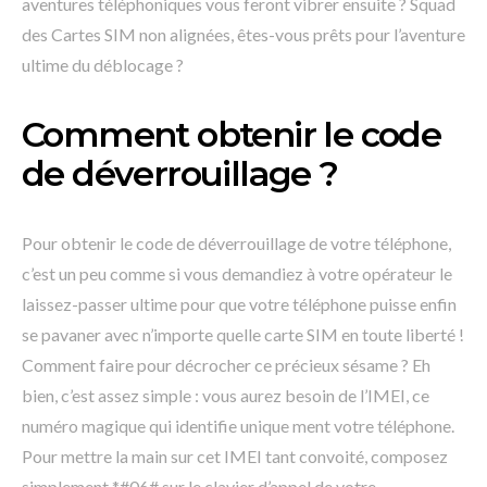
aventures téléphoniques vous feront vibrer ensuite ? Squad
des Cartes SIM non alignées, êtes-vous prêts pour l’aventure
ultime du déblocage ?
Comment obtenir le code
de déverrouillage ?
Pour obtenir le code de déverrouillage de votre téléphone,
c’est un peu comme si vous demandiez à votre opérateur le
laissez-passer ultime pour que votre téléphone puisse enfin
se pavaner avec n’importe quelle carte SIM en toute liberté !
Comment faire pour décrocher ce précieux sésame ? Eh
bien, c’est assez simple : vous aurez besoin de l’IMEI, ce
numéro magique qui identifie unique ment votre téléphone.
Pour mettre la main sur cet IMEI tant convoité, composez
simplement *#06# sur le clavier d’appel de votre