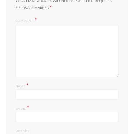
YOUR EMAIL ADDRESS WILL NOT BE PUBLISHED.
REQUIRED
*
FIELDS ARE MARKED
COMMENT
*
NAME
*
EMAIL
WEBSITE