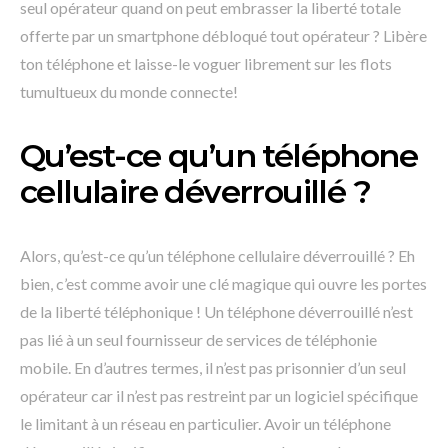
seul opérateur quand on peut embrasser la liberté totale
offerte par un smartphone débloqué tout opérateur ? Libère
ton téléphone et laisse-le voguer librement sur les flots
tumultueux du monde connecte!
Qu’est-ce qu’un téléphone
cellulaire déverrouillé ?
Alors, qu’est-ce qu’un téléphone cellulaire déverrouillé ? Eh
bien, c’est comme avoir une clé magique qui ouvre les portes
de la liberté téléphonique ! Un téléphone déverrouillé n’est
pas lié à un seul fournisseur de services de téléphonie
mobile. En d’autres termes, il n’est pas prisonnier d’un seul
opérateur car il n’est pas restreint par un logiciel spécifique
le limitant à un réseau en particulier. Avoir un téléphone