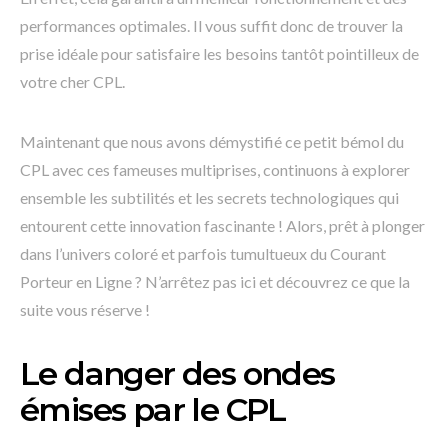
performances optimales. Il vous suffit donc de trouver la
prise idéale pour satisfaire les besoins tantôt pointilleux de
votre cher CPL.
Maintenant que nous avons démystifié ce petit bémol du
CPL avec ces fameuses multiprises, continuons à explorer
ensemble les subtilités et les secrets technologiques qui
entourent cette innovation fascinante ! Alors, prêt à plonger
dans l’univers coloré et parfois tumultueux du Courant
Porteur en Ligne ? N’arrêtez pas ici et découvrez ce que la
suite vous réserve !
Le danger des ondes
émises par le CPL