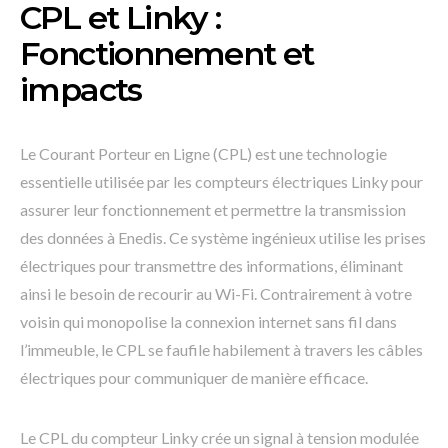
CPL et Linky :
Fonctionnement et
impacts
Le Courant Porteur en Ligne (CPL) est une technologie
essentielle utilisée par les compteurs électriques Linky pour
assurer leur fonctionnement et permettre la transmission
des données à Enedis. Ce système ingénieux utilise les prises
électriques pour transmettre des informations, éliminant
ainsi le besoin de recourir au Wi-Fi. Contrairement à votre
voisin qui monopolise la connexion internet sans fil dans
l’immeuble, le CPL se faufile habilement à travers les câbles
électriques pour communiquer de manière efficace.
Le CPL du compteur Linky crée un signal à tension modulée