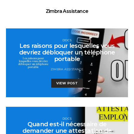
Zimbra Assistance
DOCS
Les raisons pour lesquelles vous
devriez débloquer un téléphone
portable
ZIMBRA ASSISTANCE
VIEW POST
DOCS
Quand est-il nécessaire de
demander une attestation de