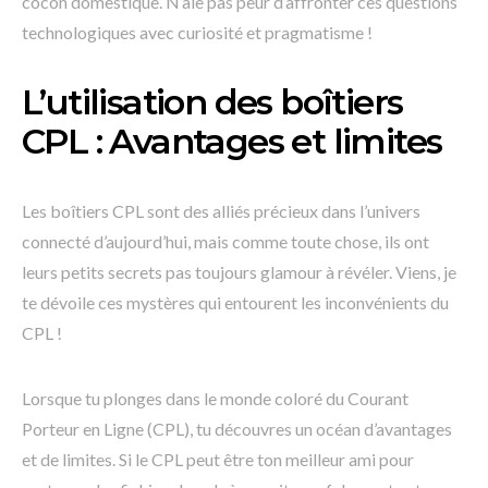
cocon domestique. N’aie pas peur d’affronter ces questions
technologiques avec curiosité et pragmatisme !
L’utilisation des boîtiers
CPL : Avantages et limites
Les boîtiers CPL sont des alliés précieux dans l’univers
connecté d’aujourd’hui, mais comme toute chose, ils ont
leurs petits secrets pas toujours glamour à révéler. Viens, je
te dévoile ces mystères qui entourent les inconvénients du
CPL !
Lorsque tu plonges dans le monde coloré du Courant
Porteur en Ligne (CPL), tu découvres un océan d’avantages
et de limites. Si le CPL peut être ton meilleur ami pour