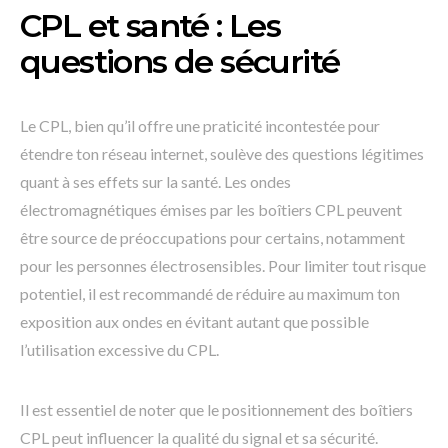
CPL et santé : Les
questions de sécurité
Le CPL, bien qu’il offre une praticité incontestée pour
étendre ton réseau internet, soulève des questions légitimes
quant à ses effets sur la santé. Les ondes
électromagnétiques émises par les boîtiers CPL peuvent
être source de préoccupations pour certains, notamment
pour les personnes électrosensibles. Pour limiter tout risque
potentiel, il est recommandé de réduire au maximum ton
exposition aux ondes en évitant autant que possible
l’utilisation excessive du CPL.
Il est essentiel de noter que le positionnement des boîtiers
CPL peut influencer la qualité du signal et sa sécurité.