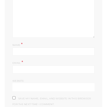
*
NAME
*
EMAIL
WEBSITE
SAVE MY NAME, EMAIL, AND WEBSITE IN THIS BROWSER
FOR THE NEXT TIME I COMMENT.