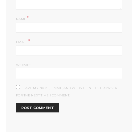
*
NAME
*
EMAIL
WEBSITE
SAVE MY NAME, EMAIL, AND WEBSITE IN THIS BROWSER
FOR THE NEXT TIME I COMMENT.