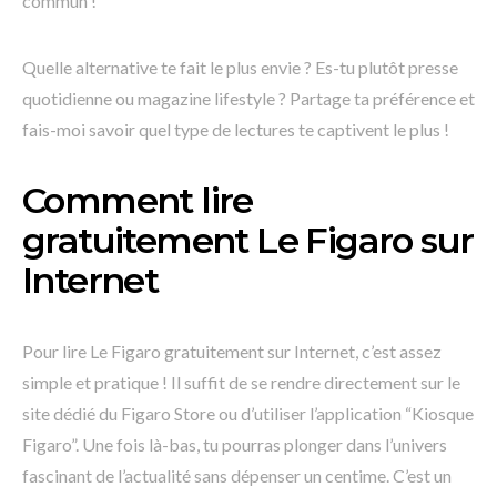
commun !
Quelle alternative te fait le plus envie ? Es-tu plutôt presse
quotidienne ou magazine lifestyle ? Partage ta préférence et
fais-moi savoir quel type de lectures te captivent le plus !
Comment lire
gratuitement Le Figaro sur
Internet
Pour lire Le Figaro gratuitement sur Internet, c’est assez
simple et pratique ! Il suffit de se rendre directement sur le
site dédié du Figaro Store ou d’utiliser l’application “Kiosque
Figaro”. Une fois là-bas, tu pourras plonger dans l’univers
fascinant de l’actualité sans dépenser un centime. C’est un