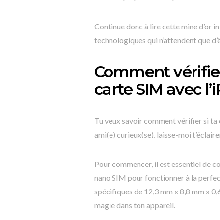
Continue donc à lire cette mine d’or in
technologiques qui n’attendent que d’
Comment vérifier
carte SIM avec l’
Tu veux savoir comment vérifier si ta
ami(e) curieux(se), laisse-moi t’éclaire
Pour commencer, il est essentiel de 
nano SIM pour fonctionner à la perfec
spécifiques de 12,3 mm x 8,8 mm x 0,
magie dans ton appareil.