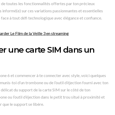
t de toutes les fonctionnalités offertes par ton précieux
nformé(e) sur ces variations passionnantes et essentielles
re face à tout défi technologique avec élégance et confiance.
arder Le Film de la Veille 3 en streaming
r une carte SIM dans un
hone 6 et commencer à te connecter avec style, voici quelques
 munis-toi d’un trombone ou de l’outil d’éjection fourni avec ton
délicat du support de la carte SIM sur le côté de ton
e ou l’outil d’éjection dans le petit trou situé à proximité et
 que le support se libère.