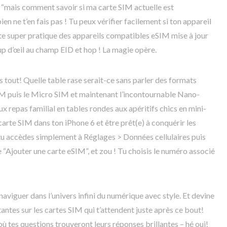
“mais comment savoir si ma carte SIM actuelle est
n ne t’en fais pas ! Tu peux vérifier facilement si ton appareil
ste super pratique des appareils compatibles eSIM mise à jour
coup d’œil au champ EID et hop ! La magie opère.
as tout! Quelle table rase serait-ce sans parler des formats
M puis le Micro SIM et maintenant l’incontournable Nano-
 repas familial en tables rondes aux apéritifs chics en mini-
carte SIM dans ton iPhone 6 et être prêt(e) à conquérir les
tu accèdes simplement à Réglages > Données cellulaires puis
re “Ajouter une carte eSIM”, et zou ! Tu choisis le numéro associé
à naviguer dans l’univers infini du numérique avec style. Et devine
itantes sur les cartes SIM qui t’attendent juste après ce bout!
ù tes questions trouveront leurs réponses brillantes – hé oui!