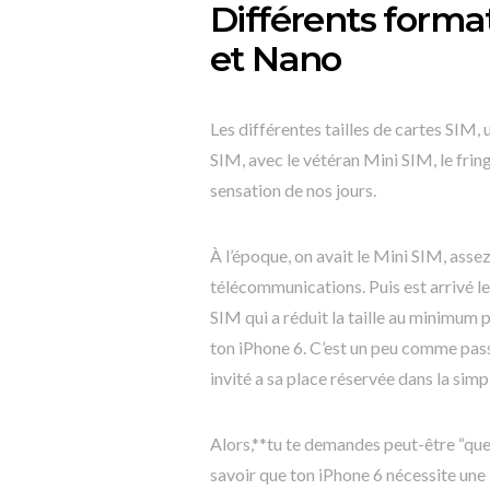
Différents format
et Nano
Les différentes tailles de cartes SIM, 
SIM, avec le vétéran Mini SIM, le fri
sensation de nos jours.
À l’époque, on avait le Mini SIM, asse
télécommunications. Puis est arrivé le 
SIM qui a réduit la taille au minimu
ton iPhone 6. C’est un peu comme pass
invité a sa place réservée dans la simpli
Alors,**tu te demandes peut-être “qu
savoir que ton iPhone 6 nécessite un