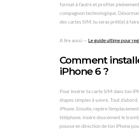
format à l’autre et profiter pleinemen
compagnon technologique. Désormais i
des cartes SIM, tu seras prêt(e) à fai
A lire aussi —
Le guide ultime pour reg
Comment installe
iPhone 6 ?
Pour insérer ta carte SIM dans ton iP
étapes simples à suivre. Tout d’abord,
iPhone. Ensuite, repère l’emplacement 
téléphone. Insère doucement le trombon
pousse en direction de ton iPhone pour