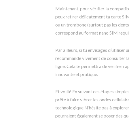
Maintenant, pour vérifier la compatibi
peux retirer délicatement ta carte SIM 
ou un trombone (surtout pas les dents!)
correspond au format nano SIM requis
Par ailleurs, si tu envisages d’utiliser 
recommande vivement de consulter la 
ligne. Cela te permettra de vérifier r
innovante et pratique.
Et voilà! En suivant ces étapes simples
prête à faire vibrer les ondes cellula
technologique.N’hésite pas à explorer
pourraient également se poser des ques