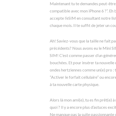
Maintenant tu te demandes peut-être 
compatible avec mon iPhone 6 ?”. Eh bie
accepte l’eSIM en consultant notre li
chaque mois. Il te suffit de jeter un 
Ah! Saviez-vous que la taille ne fait p
précédents? Nous avons eu le Mini SI
SIM! C’est comme passer d’un généreux
bouchées. Et pour insérer ta nouvelle 
ondes hertziennes comme un(e) pro : 
“Activer le forfait cellulaire” ou enco
à ta nouvelle carte physique.
Alors là mon ami(e), tu es fin prêt(e) 
quoi ? Il y a encore plus d’astuces exc
Ne manque pas la suite passionnante o