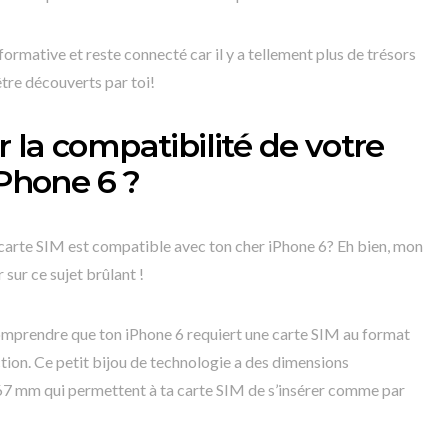
formative et reste connecté car il y a tellement plus de trésors
être découverts par toi!
 la compatibilité de votre
iPhone 6 ?
 carte SIM est compatible avec ton cher iPhone 6? Eh bien, mon
r sur ce sujet brûlant !
comprendre que ton iPhone 6 requiert une carte SIM au format
tion. Ce petit bijou de technologie a des dimensions
67 mm qui permettent à ta carte SIM de s’insérer comme par