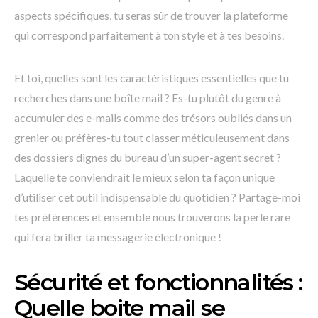
aspects spécifiques, tu seras sûr de trouver la plateforme
qui correspond parfaitement à ton style et à tes besoins.
Et toi, quelles sont les caractéristiques essentielles que tu
recherches dans une boîte mail ? Es-tu plutôt du genre à
accumuler des e-mails comme des trésors oubliés dans un
grenier ou préfères-tu tout classer méticuleusement dans
des dossiers dignes du bureau d’un super-agent secret ?
Laquelle te conviendrait le mieux selon ta façon unique
d’utiliser cet outil indispensable du quotidien ? Partage-moi
tes préférences et ensemble nous trouverons la perle rare
qui fera briller ta messagerie électronique !
Sécurité et fonctionnalités :
Quelle boite mail se