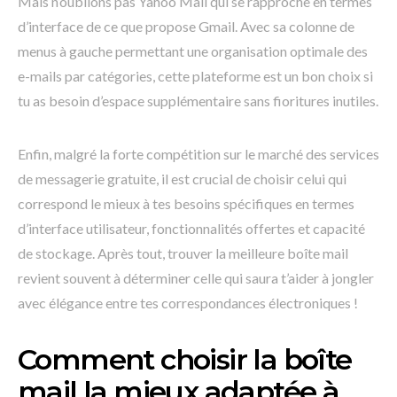
Mais n’oublions pas Yahoo Mail qui se rapproche en termes
d’interface de ce que propose Gmail. Avec sa colonne de
menus à gauche permettant une organisation optimale des
e-mails par catégories, cette plateforme est un bon choix si
tu as besoin d’espace supplémentaire sans fioritures inutiles.
Enfin, malgré la forte compétition sur le marché des services
de messagerie gratuite, il est crucial de choisir celui qui
correspond le mieux à tes besoins spécifiques en termes
d’interface utilisateur, fonctionnalités offertes et capacité
de stockage. Après tout, trouver la meilleure boîte mail
revient souvent à déterminer celle qui saura t’aider à jongler
avec élégance entre tes correspondances électroniques !
Comment choisir la boîte
mail la mieux adaptée à