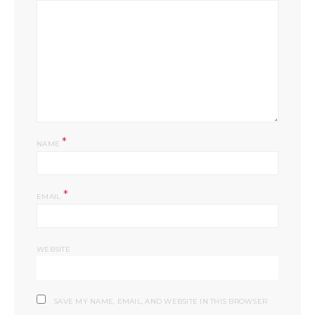
*
NAME
*
EMAIL
WEBSITE
SAVE MY NAME, EMAIL, AND WEBSITE IN THIS BROWSER