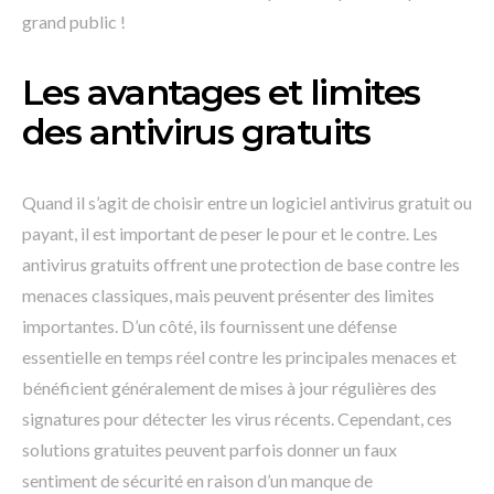
grand public !
Les avantages et limites
des antivirus gratuits
Quand il s’agit de choisir entre un logiciel antivirus gratuit ou
payant, il est important de peser le pour et le contre. Les
antivirus gratuits offrent une protection de base contre les
menaces classiques, mais peuvent présenter des limites
importantes. D’un côté, ils fournissent une défense
essentielle en temps réel contre les principales menaces et
bénéficient généralement de mises à jour régulières des
signatures pour détecter les virus récents. Cependant, ces
solutions gratuites peuvent parfois donner un faux
sentiment de sécurité en raison d’un manque de